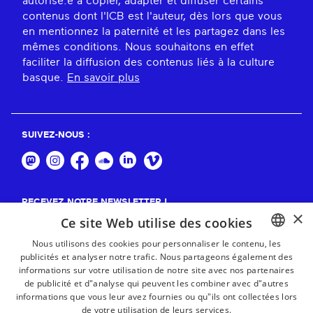
autorisé.e à copier, adapter et diffuser certains
contenus dont l'ICB est l'auteur, dès lors que vous
en mentionnez la paternité et les partagez dans les
mêmes conditions. Nous souhaitons en effet
faciliter la diffusion des contenus liés à la culture
basque.
En savoir plus
SUIVEZ-NOUS :
RECEVEZ NOTRE NEWSLETTER !
×
Ce site Web utilise des cookies
S'abonner
Nous utilisons des cookies pour personnaliser le contenu, les
publicités et analyser notre trafic. Nous partageons également des
BASQUE
informations sur votre utilisation de notre site avec nos partenaires
FRENCH
de publicité et d"analyse qui peuvent les combiner avec d"autres
informations que vous leur avez fournies ou qu"ils ont collectées lors
SPANISH
de votre utilisation de leurs services.