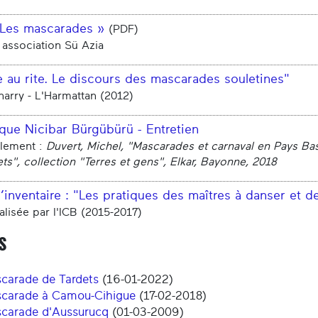
 "Les mascarades »
(PDF)
 association Sü Azia
e au rite. Le discours des mascarades souletines"
harry - L'Harmattan (2012)
que Nicibar Bürgübürü - Entretien
alement :
Duvert, Michel, "Mascarades et carnaval en Pays B
ts", collection "Terres et gens", Elkar, Bayonne, 2018
’inventaire : "Les pratiques des maîtres à danser et 
alisée par l'ICB (2015-2017)
s
carade de Tardets
(16-01-2022)
carade à Camou-Cihigue
(17-02-2018)
carade d'Aussurucq
(01-03-2009)