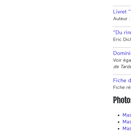
Livret
Auteur :
"Du rir
Eric Dic
Domini
Voir ég
de Tarde
Fiche d
Fiche ré
Photo
Mas
Mas
Mas