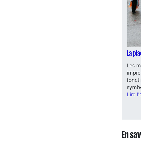
La pl
Les m
impre
fonct
symbo
Lire l
En sav