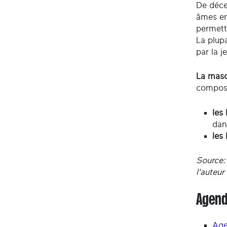
De déce
âmes err
permett
La plupa
par la 
La masc
compose
les
dan
les
Source:
l'auteur
Agend
Age