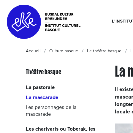
L'INSTIT
Accueil
Culture basque
Le théâtre basque
L
La 
Théâtre basque
La pastorale
Il exis
mascara
La mascarade
longtem
Les personnages de la
locale 
mascarade
Les charivaris ou Toberak, les