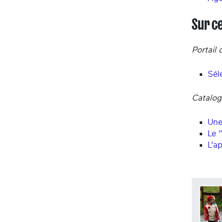
Sur c
Portail
Sél
Catalog
Une
Le "
L’a