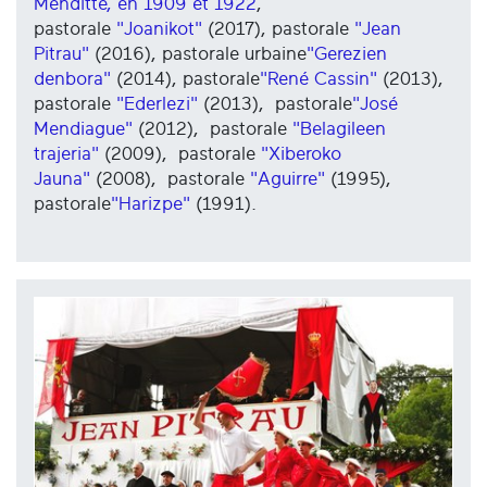
Menditte, en 1909 et 1922
,
pastorale
"Joanikot"
(2017), pastorale
"Jean
Pitrau"
(2016), pastorale urbaine
"Gerezien
denbora"
(2014), pastorale
"René Cassin"
(2013),
pastorale
"Ederlezi"
(2013), pastorale
"José
Mendiague"
(2012), pastorale
"Belagileen
trajeria"
(2009), pastorale
"Xiberoko
Jauna"
(2008), pastorale
"Aguirre"
(1995),
pastorale
"Harizpe"
(1991).