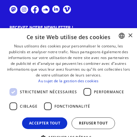
RECEVEZ NOTRE NEWSLETTER !
×
Ce site Web utilise des cookies
S'abonner
Nous utilisons des cookies pour personnaliser le contenu, les
publicités et analyser notre trafic. Nous partageons également des
BASQUE
informations sur votre utilisation de notre site avec nos partenaires
FRENCH
de publicité et d"analyse qui peuvent les combiner avec d"autres
informations que vous leur avez fournies ou qu"ils ont collectées lors
SPANISH
de votre utilisation de leurs services.
Au sujet de la gestion des cookies
ENGLISH
STRICTEMENT NÉCESSAIRES
PERFORMANCE
CIBLAGE
FONCTIONNALITÉ
ACCEPTER TOUT
REFUSER TOUT