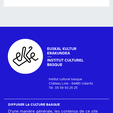
Institut culturel basque
Château Lota - 64480 Ustaritz
Tél. 05 59 93 25 25
DIFFUSER LA CULTURE BASQUE
D'une manière générale, les contenus de ce site