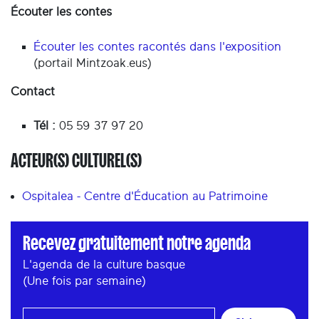
Écouter les contes
Écouter les contes racontés dans l'exposition
(portail Mintzoak.eus)
Contact
Tél :
05 59 37 97 20
ACTEUR(S) CULTUREL(S)
Ospitalea - Centre d'Éducation au Patrimoine
Recevez gratuitement notre agenda
L'agenda de la culture basque
(Une fois par semaine)