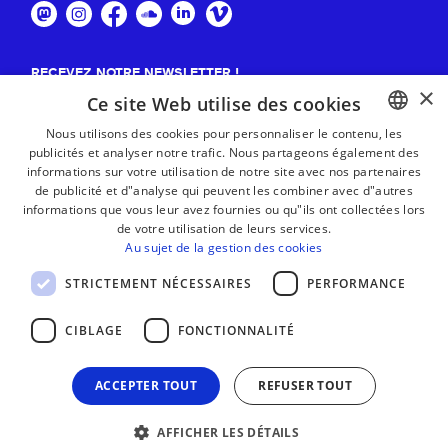
RECEVEZ NOTRE NEWSLETTER !
×
Ce site Web utilise des cookies
S'abonner
Nous utilisons des cookies pour personnaliser le contenu, les
publicités et analyser notre trafic. Nous partageons également des
BASQUE
informations sur votre utilisation de notre site avec nos partenaires
FRENCH
de publicité et d"analyse qui peuvent les combiner avec d"autres
informations que vous leur avez fournies ou qu"ils ont collectées lors
SPANISH
de votre utilisation de leurs services.
Au sujet de la gestion des cookies
ENGLISH
STRICTEMENT NÉCESSAIRES
PERFORMANCE
CIBLAGE
FONCTIONNALITÉ
ACCEPTER TOUT
REFUSER TOUT
AFFICHER LES DÉTAILS
MENTIONS LÉGALES
CONTACT