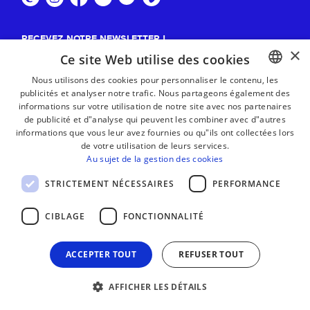
RECEVEZ NOTRE NEWSLETTER !
×
Ce site Web utilise des cookies
S'abonner
Nous utilisons des cookies pour personnaliser le contenu, les
publicités et analyser notre trafic. Nous partageons également des
BASQUE
informations sur votre utilisation de notre site avec nos partenaires
FRENCH
de publicité et d"analyse qui peuvent les combiner avec d"autres
informations que vous leur avez fournies ou qu"ils ont collectées lors
SPANISH
de votre utilisation de leurs services.
Au sujet de la gestion des cookies
ENGLISH
STRICTEMENT NÉCESSAIRES
PERFORMANCE
CIBLAGE
FONCTIONNALITÉ
ACCEPTER TOUT
REFUSER TOUT
AFFICHER LES DÉTAILS
MENTIONS LÉGALES
CONTACT