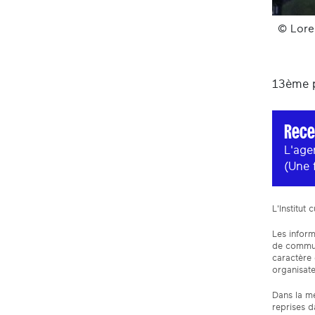
© Lore
13ème p
Rece
L'age
(Une 
L'Institut
Les inform
de communi
caractère
organisate
Dans la me
reprises d