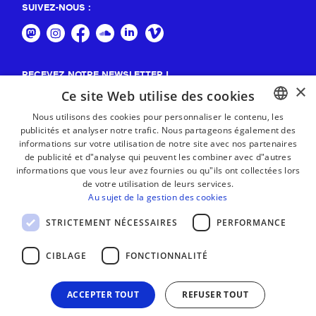
SUIVEZ-NOUS :
RECEVEZ NOTRE NEWSLETTER !
×
Ce site Web utilise des cookies
S'abonner
Nous utilisons des cookies pour personnaliser le contenu, les
publicités et analyser notre trafic. Nous partageons également des
BASQUE
informations sur votre utilisation de notre site avec nos partenaires
FRENCH
de publicité et d"analyse qui peuvent les combiner avec d"autres
informations que vous leur avez fournies ou qu"ils ont collectées lors
SPANISH
de votre utilisation de leurs services.
Au sujet de la gestion des cookies
ENGLISH
STRICTEMENT NÉCESSAIRES
PERFORMANCE
CIBLAGE
FONCTIONNALITÉ
ACCEPTER TOUT
REFUSER TOUT