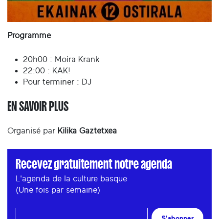
Programme
20h00 : Moira Krank
22:00 : KAK!
Pour terminer : DJ
EN SAVOIR PLUS
Organisé par
Kilika Gaztetxea
Recevez gratuitement notre agenda
L'agenda de la culture basque
(Une fois par semaine)
S'abonner