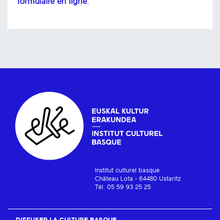
formulaire en ligne
.
Institut culturel basque
Château Lota - 64480 Ustaritz
Tél. 05 59 93 25 25