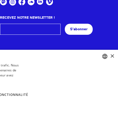
RECEVEZ NOTRE NEWSLETTER !
S'abonner
×
 trafic. Nous
tenaires de
BASQUE
leur avez
FRENCH
SPANISH
ONCTIONNALITÉ
ENGLISH