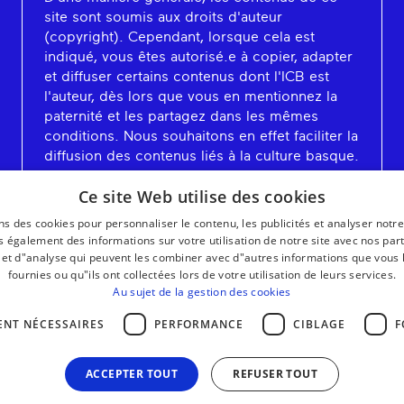
site sont soumis aux droits d'auteur
(copyright). Cependant, lorsque cela est
indiqué, vous êtes autorisé.e à copier, adapter
et diffuser certains contenus dont l'ICB est
l'auteur, dès lors que vous en mentionnez la
paternité et les partagez dans les mêmes
conditions. Nous souhaitons en effet faciliter la
diffusion des contenus liés à la culture basque.
En savoir plus
Ce site Web utilise des cookies
ns des cookies pour personnaliser le contenu, les publicités et analyser notre
 également des informations sur votre utilisation de notre site avec nos par
é et d"analyse qui peuvent les combiner avec d"autres informations que vous 
fournies ou qu"ils ont collectées lors de votre utilisation de leurs services.
Au sujet de la gestion des cookies
ENT NÉCESSAIRES
PERFORMANCE
CIBLAGE
F
ACCEPTER TOUT
REFUSER TOUT