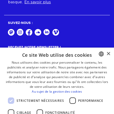
basque.
En savoir plus
SUIVEZ-NOUS :
RECEVEZ NOTRE NEWSLETTER !
×
Ce site Web utilise des cookies
S'abonner
Nous utilisons des cookies pour personnaliser le contenu, les
publicités et analyser notre trafic. Nous partageons également des
BASQUE
informations sur votre utilisation de notre site avec nos partenaires
FRENCH
de publicité et d"analyse qui peuvent les combiner avec d"autres
informations que vous leur avez fournies ou qu"ils ont collectées lors
SPANISH
de votre utilisation de leurs services.
Au sujet de la gestion des cookies
ENGLISH
STRICTEMENT NÉCESSAIRES
PERFORMANCE
CIBLAGE
FONCTIONNALITÉ