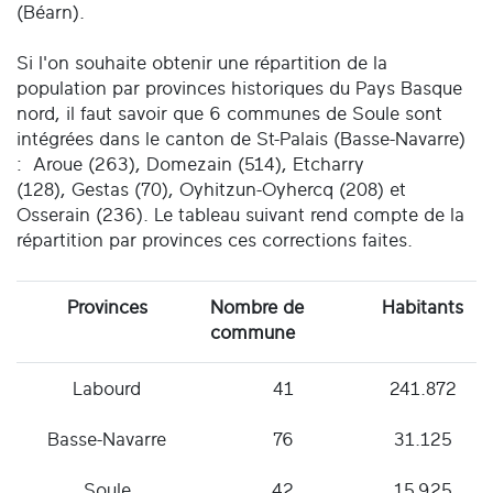
(Béarn).
Si l'on souhaite obtenir une répartition de la
population par provinces historiques du Pays Basque
nord, il faut savoir que 6 communes de Soule sont
intégrées dans le canton de St-Palais (Basse-Navarre)
: Aroue (263), Domezain (514), Etcharry
(128), Gestas (70), Oyhitzun-Oyhercq (208) et
Osserain (236). Le tableau suivant rend compte de la
répartition par provinces ces corrections faites.
Provinces
Nombre de
Habitants
commune
Labourd
41
241.872
Basse-Navarre
76
31.125
Soule
42
15.925