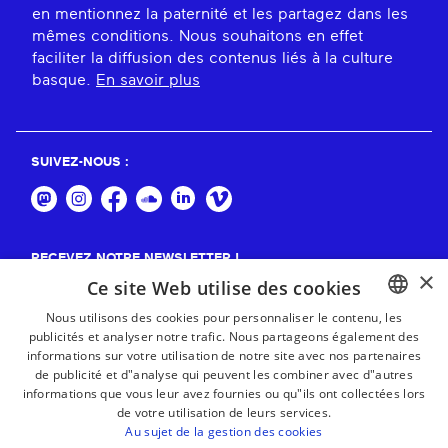
en mentionnez la paternité et les partagez dans les
mêmes conditions. Nous souhaitons en effet
faciliter la diffusion des contenus liés à la culture
basque.
En savoir plus
SUIVEZ-NOUS :
RECEVEZ NOTRE NEWSLETTER !
×
Ce site Web utilise des cookies
S'abonner
Nous utilisons des cookies pour personnaliser le contenu, les
publicités et analyser notre trafic. Nous partageons également des
BASQUE
informations sur votre utilisation de notre site avec nos partenaires
FRENCH
de publicité et d"analyse qui peuvent les combiner avec d"autres
informations que vous leur avez fournies ou qu"ils ont collectées lors
SPANISH
de votre utilisation de leurs services.
Au sujet de la gestion des cookies
ENGLISH