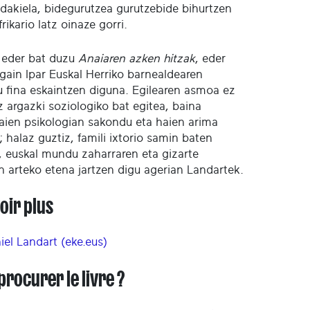
 dakiela, bidegurutzea gurutzebide bihurtzen
frikario latz oinaze gorri.
i eder bat duzu
Anaiaren azken hitzak
, eder
 gain Ipar Euskal Herriko barnealdearen
tu fina eskaintzen diguna. Egilearen asmoa ez
z argazki soziologiko bat egitea, baina
aien psikologian sakondu eta haien arima
; halaz guztiz, famili ixtorio samin baten
z, euskal mundu zaharraren eta gizarte
en arteko etena jartzen digu agerian Landartek.
oir plus
iel Landart (eke.eus)
procurer le livre ?