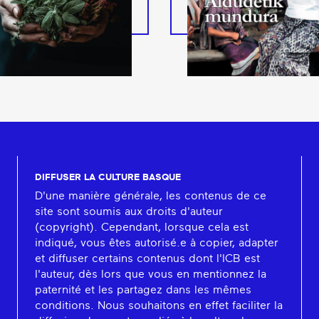
DIFFUSER LA CULTURE BASQUE
D'une manière générale, les contenus de ce
site sont soumis aux droits d'auteur
(copyright). Cependant, lorsque cela est
indiqué, vous êtes autorisé.e à copier, adapter
et diffuser certains contenus dont l'ICB est
l'auteur, dès lors que vous en mentionnez la
paternité et les partagez dans les mêmes
conditions. Nous souhaitons en effet faciliter la