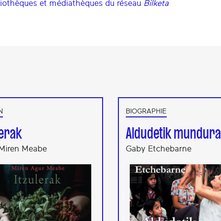
liothèques et médiathèques du réseau
Bilketa
N
BIOGRAPHIE
lerak
Aldudetik mundura
Miren Meabe
Gaby Etchebarne