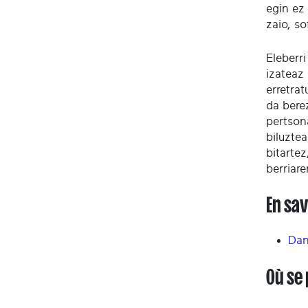
egin ez
zaio, so
Eleberr
izateaz
erretra
da bere
pertson
biluztea
bitarte
berriar
En sav
Dan
Où se 