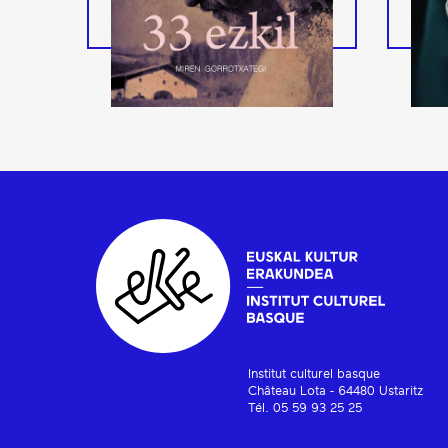
Institut culturel basque
Château Lota - 64480 Ustaritz
Tél. 05 59 93 25 25