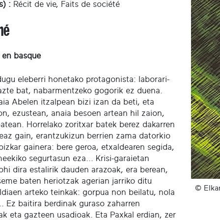
) :
Récit de vie, Faits de société
mé
 en basque
dugu eleberri honetako protagonista: laborari-
zte bat, nabarmentzeko gogorik ez duena.
ia Abelen itzalpean bizi izan da beti, eta
on, ezustean, anaia besoen artean hil zaion,
batean. Horrelako zoritxar batek berez dakarren
eaz gain, erantzukizun berrien zama datorkio
bizkar gainera: bere geroa, etxaldearen segida,
ekiko segurtasun eza... Krisi-garaietan
ohi dira estalirik dauden arazoak, era berean,
seme baten heriotzak agerian jarriko ditu
© Elka
ldiaen arteko teinkak: gorpua non beilatu, nola
.. Ez baitira berdinak guraso zaharren
ak eta gazteen usadioak. Eta Paxkal erdian, zer