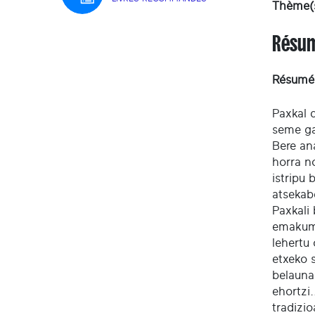
Thème(s
Résu
Résumé
Paxkal 
seme ga
Bere ana
horra n
istripu 
atsekab
Paxkali 
emakume
lehertu 
etxeko 
belauna
ehortzi.
tradizio