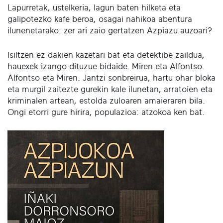
Lapurretak, ustelkeria, lagun baten hilketa eta
galipotezko kafe beroa, osagai nahikoa abentura
ilunenetarako: zer ari zaio gertatzen Azpiazu auzoari?
Isiltzen ez dakien kazetari bat eta detektibe zaildua,
hauexek izango dituzue bidaide. Miren eta Alfontso.
Alfontso eta Miren. Jantzi sonbreirua, hartu ohar bloka
eta murgil zaitezte gurekin kale ilunetan, arratoien eta
kriminalen artean, estolda zuloaren amaieraren bila.
Ongi etorri gure hirira, populazioa: atzokoa ken bat.