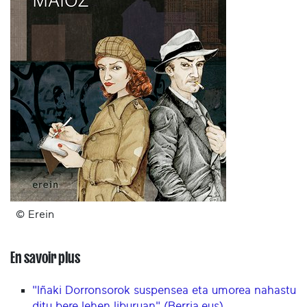
© Erein
En savoir plus
"Iñaki Dorronsorok suspensea eta umorea nahastu
ditu bere lehen liburuan" (Berria.eus)