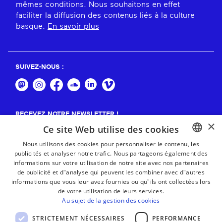
mêmes conditions. Nous souhaitons en effet
faciliter la diffusion des contenus liés à la culture
basque.
En savoir plus
SUIVEZ-NOUS :
RECEVEZ NOTRE NEWSLETTER !
×
Ce site Web utilise des cookies
S'abonner
Nous utilisons des cookies pour personnaliser le contenu, les
publicités et analyser notre trafic. Nous partageons également des
BASQUE
informations sur votre utilisation de notre site avec nos partenaires
FRENCH
de publicité et d"analyse qui peuvent les combiner avec d"autres
informations que vous leur avez fournies ou qu"ils ont collectées lors
SPANISH
de votre utilisation de leurs services.
Au sujet de la gestion des cookies
ENGLISH
STRICTEMENT NÉCESSAIRES
PERFORMANCE