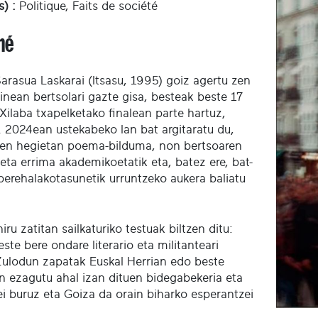
) :
Politique, Faits de société
mé
arasua Laskarai (Itsasu, 1995) goiz agertu zen
inean bertsolari gazte gisa, besteak beste 17
Xilaba txapelketako finalean parte hartuz,
 2024ean ustekabeko lan bat argitaratu du,
ren hegietan poema-bilduma, non bertsoaren
eta errima akademikoetatik eta, batez ere, bat-
berehalakotasunetik urruntzeko aukera baliatu
iru zatitan sailkaturiko testuak biltzen ditu:
ste bere ondare literario eta militanteari
Zulodun zapatak Euskal Herrian edo beste
an ezagutu ahal izan dituen bidegabekeria eta
ei buruz eta Goiza da orain biharko esperantzei