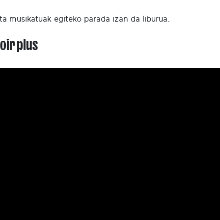
eta musikatuak egiteko parada izan da liburua.
oir plus