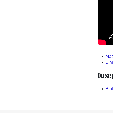
Mad
Bih
Où se 
Bib