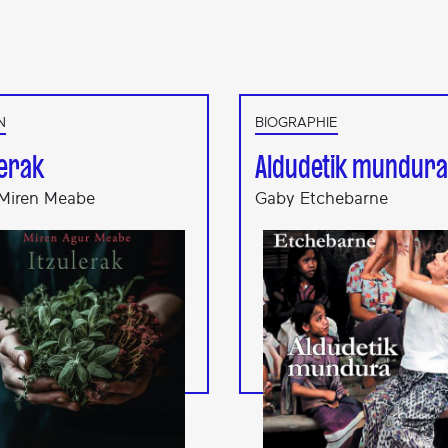
N
BIOGRAPHIE
lerak
Aldudetik mundura
Miren Meabe
Gaby Etchebarne