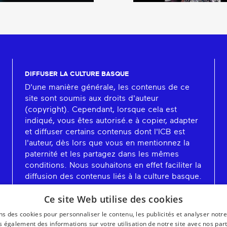
DIFFUSER LA CULTURE BASQUE
D'une manière générale, les contenus de ce
site sont soumis aux droits d'auteur
(copyright). Cependant, lorsque cela est
indiqué, vous êtes autorisé.e à copier, adapter
et diffuser certains contenus dont l'ICB est
l'auteur, dès lors que vous en mentionnez la
paternité et les partagez dans les mêmes
conditions. Nous souhaitons en effet faciliter la
diffusion des contenus liés à la culture basque.
En savoir plus
Ce site Web utilise des cookies
ns des cookies pour personnaliser le contenu, les publicités et analyser notre
 également des informations sur votre utilisation de notre site avec nos par