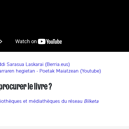
di Sarasua Laskarai (Berria.eus)
arraren hegietan - Poetak Maiatzean (Youtube)
procurer le livre ?
liothèques et médiathèques du réseau
Bilketa