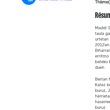
Thème(s
Résu
Maddi S
taula ga
urtetan 
2012an.
Biharra
erritmo 
bateko 
duen.
Bertan h
Katez be
buruz, 
herriet
haserre
buruz.