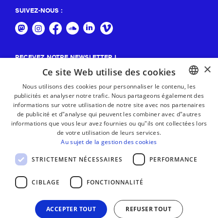
SUIVEZ-NOUS :
RECEVEZ NOTRE NEWSLETTER !
×
Ce site Web utilise des cookies
S'abonner
Nous utilisons des cookies pour personnaliser le contenu, les
publicités et analyser notre trafic. Nous partageons également des
BASQUE
informations sur votre utilisation de notre site avec nos partenaires
FRENCH
de publicité et d"analyse qui peuvent les combiner avec d"autres
informations que vous leur avez fournies ou qu"ils ont collectées lors
SPANISH
de votre utilisation de leurs services.
Au sujet de la gestion des cookies
ENGLISH
STRICTEMENT NÉCESSAIRES
PERFORMANCE
CIBLAGE
FONCTIONNALITÉ
ACCEPTER TOUT
REFUSER TOUT