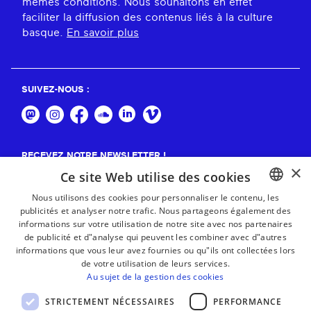
mêmes conditions. Nous souhaitons en effet
faciliter la diffusion des contenus liés à la culture
basque.
En savoir plus
SUIVEZ-NOUS :
RECEVEZ NOTRE NEWSLETTER !
×
Ce site Web utilise des cookies
S'abonner
Nous utilisons des cookies pour personnaliser le contenu, les
publicités et analyser notre trafic. Nous partageons également des
BASQUE
informations sur votre utilisation de notre site avec nos partenaires
FRENCH
de publicité et d"analyse qui peuvent les combiner avec d"autres
informations que vous leur avez fournies ou qu"ils ont collectées lors
SPANISH
de votre utilisation de leurs services.
Au sujet de la gestion des cookies
ENGLISH
STRICTEMENT NÉCESSAIRES
PERFORMANCE