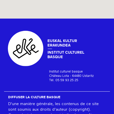
Institut culturel basque
Château Lota - 64480 Ustaritz
Tél. 05 59 93 25 25
DIFFUSER LA CULTURE BASQUE
D'une manière générale, les contenus de ce site
sont soumis aux droits d'auteur (copyright).