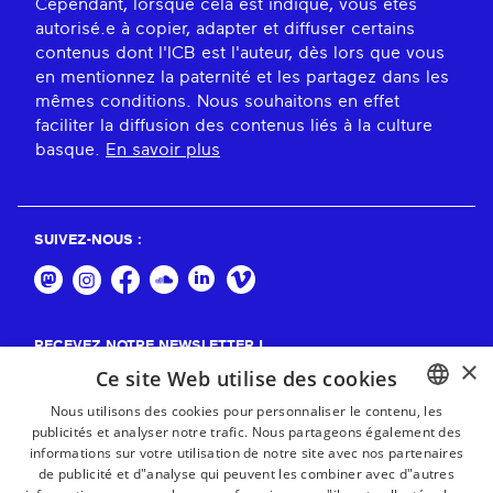
Cependant, lorsque cela est indiqué, vous êtes
autorisé.e à copier, adapter et diffuser certains
contenus dont l'ICB est l'auteur, dès lors que vous
en mentionnez la paternité et les partagez dans les
mêmes conditions. Nous souhaitons en effet
faciliter la diffusion des contenus liés à la culture
basque.
En savoir plus
SUIVEZ-NOUS :
RECEVEZ NOTRE NEWSLETTER !
×
Ce site Web utilise des cookies
S'abonner
Nous utilisons des cookies pour personnaliser le contenu, les
publicités et analyser notre trafic. Nous partageons également des
BASQUE
informations sur votre utilisation de notre site avec nos partenaires
FRENCH
de publicité et d"analyse qui peuvent les combiner avec d"autres