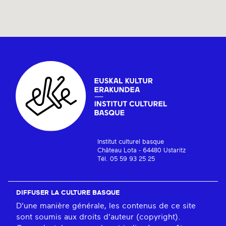
Institut culturel basque
Château Lota - 64480 Ustaritz
Tél. 05 59 93 25 25
DIFFUSER LA CULTURE BASQUE
D'une manière générale, les contenus de ce site
sont soumis aux droits d'auteur (copyright).