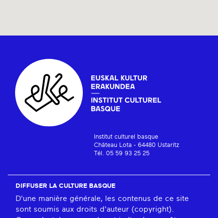
Institut culturel basque
Château Lota - 64480 Ustaritz
Tél. 05 59 93 25 25
DIFFUSER LA CULTURE BASQUE
D'une manière générale, les contenus de ce site
sont soumis aux droits d'auteur (copyright).