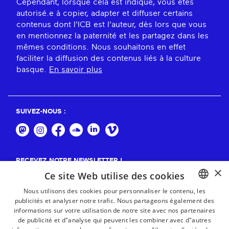
Cependant, lorsque cela est indiqué, vous êtes
autorisé.e à copier, adapter et diffuser certains
contenus dont l'ICB est l'auteur, dès lors que vous
en mentionnez la paternité et les partagez dans les
mêmes conditions. Nous souhaitons en effet
faciliter la diffusion des contenus liés à la culture
basque.
En savoir plus
SUIVEZ-NOUS :
RECEVEZ NOTRE NEWSLETTER !
×
Ce site Web utilise des cookies
S'abonner
Nous utilisons des cookies pour personnaliser le contenu, les
publicités et analyser notre trafic. Nous partageons également des
BASQUE
informations sur votre utilisation de notre site avec nos partenaires
FRENCH
de publicité et d"analyse qui peuvent les combiner avec d"autres