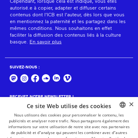
Cependant, lorsque cela est indiqué, vous êtes
autorisé.e à copier, adapter et diffuser certains
contenus dont l'ICB est l'auteur, dès lors que vous
en mentionnez la paternité et les partagez dans les
mêmes conditions. Nous souhaitons en effet
faciliter la diffusion des contenus liés à la culture
basque.
En savoir plus
SUIVEZ-NOUS :
RECEVEZ NOTRE NEWSLETTER !
×
Ce site Web utilise des cookies
S'abonner
Nous utilisons des cookies pour personnaliser le contenu, les
publicités et analyser notre trafic. Nous partageons également des
BASQUE
informations sur votre utilisation de notre site avec nos partenaires
FRENCH
de publicité et d"analyse qui peuvent les combiner avec d"autres