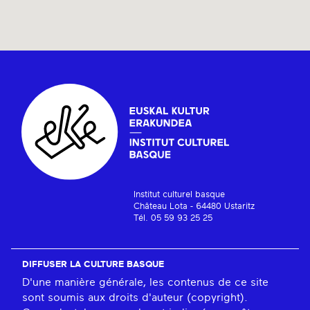
Institut culturel basque
Château Lota - 64480 Ustaritz
Tél. 05 59 93 25 25
DIFFUSER LA CULTURE BASQUE
D'une manière générale, les contenus de ce site
sont soumis aux droits d'auteur (copyright).