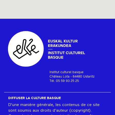
Institut culturel basque
Château Lota - 64480 Ustaritz
Tél. 05 59 93 25 25
DIFFUSER LA CULTURE BASQUE
D'une manière générale, les contenus de ce site
sont soumis aux droits d'auteur (copyright).