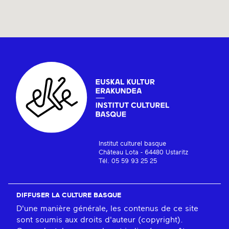
Institut culturel basque
Château Lota - 64480 Ustaritz
Tél. 05 59 93 25 25
DIFFUSER LA CULTURE BASQUE
D'une manière générale, les contenus de ce site
sont soumis aux droits d'auteur (copyright).