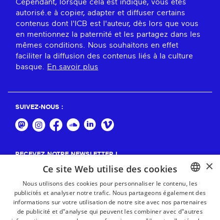
Cependant, lorsque cela est indiqué, vous êtes
autorisé.e à copier, adapter et diffuser certains
contenus dont l'ICB est l'auteur, dès lors que vous
en mentionnez la paternité et les partagez dans les
mêmes conditions. Nous souhaitons en effet
faciliter la diffusion des contenus liés à la culture
basque.
En savoir plus
SUIVEZ-NOUS :
RECEVEZ NOTRE NEWSLETTER !
×
Ce site Web utilise des cookies
S'abonner
Nous utilisons des cookies pour personnaliser le contenu, les
publicités et analyser notre trafic. Nous partageons également des
BASQUE
informations sur votre utilisation de notre site avec nos partenaires
FRENCH
de publicité et d"analyse qui peuvent les combiner avec d"autres