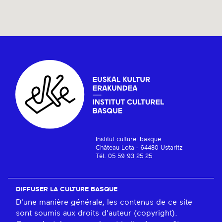
Institut culturel basque
Château Lota - 64480 Ustaritz
Tél. 05 59 93 25 25
DIFFUSER LA CULTURE BASQUE
D'une manière générale, les contenus de ce site
sont soumis aux droits d'auteur (copyright).