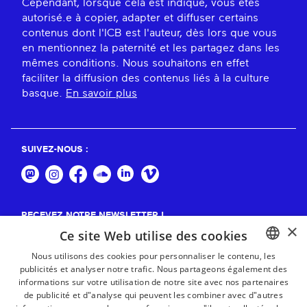
Cependant, lorsque cela est indiqué, vous êtes
autorisé.e à copier, adapter et diffuser certains
contenus dont l'ICB est l'auteur, dès lors que vous
en mentionnez la paternité et les partagez dans les
mêmes conditions. Nous souhaitons en effet
faciliter la diffusion des contenus liés à la culture
basque.
En savoir plus
SUIVEZ-NOUS :
RECEVEZ NOTRE NEWSLETTER !
×
Ce site Web utilise des cookies
S'abonner
Nous utilisons des cookies pour personnaliser le contenu, les
publicités et analyser notre trafic. Nous partageons également des
BASQUE
informations sur votre utilisation de notre site avec nos partenaires
FRENCH
de publicité et d"analyse qui peuvent les combiner avec d"autres