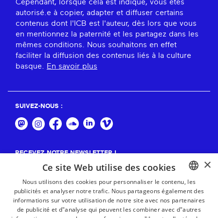
Cependant, lorsque cela est indiqué, vous êtes
autorisé.e à copier, adapter et diffuser certains
contenus dont l'ICB est l'auteur, dès lors que vous
en mentionnez la paternité et les partagez dans les
mêmes conditions. Nous souhaitons en effet
faciliter la diffusion des contenus liés à la culture
basque.
En savoir plus
SUIVEZ-NOUS :
RECEVEZ NOTRE NEWSLETTER !
×
Ce site Web utilise des cookies
S'abonner
Nous utilisons des cookies pour personnaliser le contenu, les
publicités et analyser notre trafic. Nous partageons également des
BASQUE
informations sur votre utilisation de notre site avec nos partenaires
FRENCH
de publicité et d"analyse qui peuvent les combiner avec d"autres