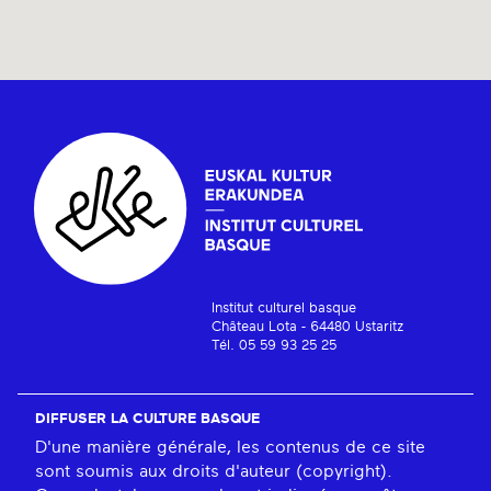
Institut culturel basque
Château Lota - 64480 Ustaritz
Tél. 05 59 93 25 25
DIFFUSER LA CULTURE BASQUE
D'une manière générale, les contenus de ce site
sont soumis aux droits d'auteur (copyright).