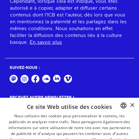
Cependant, lorsque cela est indiqué, vous êtes
autorisé.e à copier, adapter et diffuser certains
contenus dont l'ICB est l'auteur, dès lors que vous
en mentionnez la paternité et les partagez dans les
mêmes conditions. Nous souhaitons en effet
faciliter la diffusion des contenus liés à la culture
basque.
En savoir plus
SUIVEZ-NOUS :
RECEVEZ NOTRE NEWSLETTER !
×
Ce site Web utilise des cookies
S'abonner
Nous utilisons des cookies pour personnaliser le contenu, les
publicités et analyser notre trafic. Nous partageons également des
BASQUE
informations sur votre utilisation de notre site avec nos partenaires
FRENCH
de publicité et d"analyse qui peuvent les combiner avec d"autres