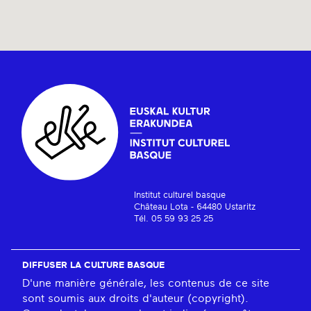
Institut culturel basque
Château Lota - 64480 Ustaritz
Tél. 05 59 93 25 25
DIFFUSER LA CULTURE BASQUE
D'une manière générale, les contenus de ce site
sont soumis aux droits d'auteur (copyright).