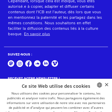
Cependant, lorsque cela est indiqué, vous êtes
autorisé.e à copier, adapter et diffuser certains
contenus dont l'ICB est l'auteur, dès lors que vous
en mentionnez la paternité et les partagez dans les
mêmes conditions. Nous souhaitons en effet
faciliter la diffusion des contenus liés à la culture
basque.
En savoir plus
SUIVEZ-NOUS :
RECEVEZ NOTRE NEWSLETTER !
×
Ce site Web utilise des cookies
S'abonner
Nous utilisons des cookies pour personnaliser le contenu, les
publicités et analyser notre trafic. Nous partageons également des
BASQUE
informations sur votre utilisation de notre site avec nos partenaires
FRENCH
de publicité et d"analyse qui peuvent les combiner avec d"autres