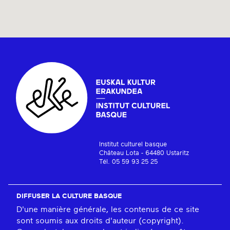
Institut culturel basque
Château Lota - 64480 Ustaritz
Tél. 05 59 93 25 25
DIFFUSER LA CULTURE BASQUE
D'une manière générale, les contenus de ce site
sont soumis aux droits d'auteur (copyright).