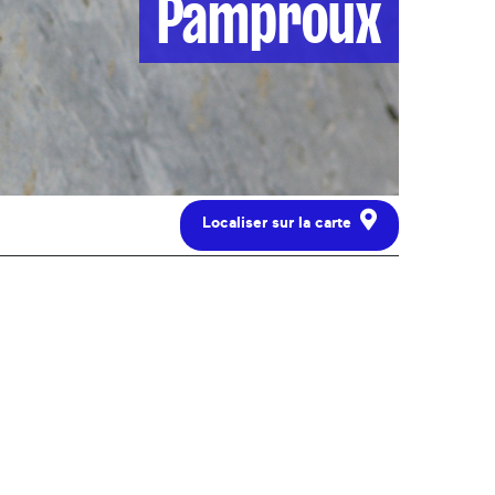
Pamproux
Localiser sur la carte