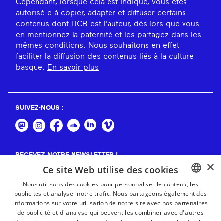
Cependant, lorsque cela est indiqué, vous êtes
autorisé.e à copier, adapter et diffuser certains
contenus dont l'ICB est l'auteur, dès lors que vous
en mentionnez la paternité et les partagez dans les
mêmes conditions. Nous souhaitons en effet
faciliter la diffusion des contenus liés à la culture
basque.
En savoir plus
SUIVEZ-NOUS :
RECEVEZ NOTRE NEWSLETTER !
×
Ce site Web utilise des cookies
S'abonner
Nous utilisons des cookies pour personnaliser le contenu, les
publicités et analyser notre trafic. Nous partageons également des
BASQUE
informations sur votre utilisation de notre site avec nos partenaires
FRENCH
de publicité et d"analyse qui peuvent les combiner avec d"autres