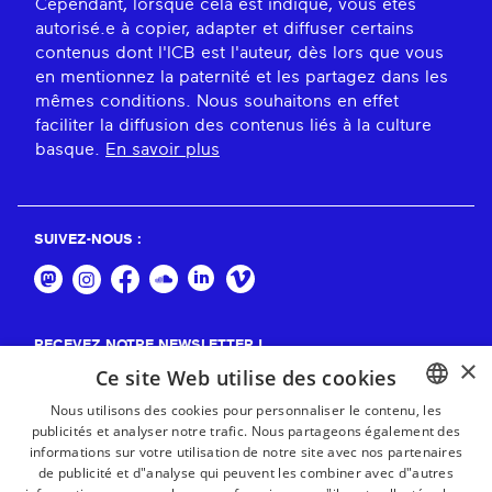
Cependant, lorsque cela est indiqué, vous êtes
autorisé.e à copier, adapter et diffuser certains
contenus dont l'ICB est l'auteur, dès lors que vous
en mentionnez la paternité et les partagez dans les
mêmes conditions. Nous souhaitons en effet
faciliter la diffusion des contenus liés à la culture
basque.
En savoir plus
SUIVEZ-NOUS :
RECEVEZ NOTRE NEWSLETTER !
×
Ce site Web utilise des cookies
S'abonner
Nous utilisons des cookies pour personnaliser le contenu, les
publicités et analyser notre trafic. Nous partageons également des
BASQUE
informations sur votre utilisation de notre site avec nos partenaires
FRENCH
de publicité et d"analyse qui peuvent les combiner avec d"autres