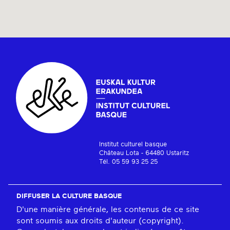
Institut culturel basque
Château Lota - 64480 Ustaritz
Tél. 05 59 93 25 25
DIFFUSER LA CULTURE BASQUE
D'une manière générale, les contenus de ce site
sont soumis aux droits d'auteur (copyright).