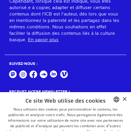
Cependant, lorsque cela est indiqué, vous êtes
autorisé.e à copier, adapter et diffuser certains
contenus dont l'ICB est l'auteur, dès lors que vous
en mentionnez la paternité et les partagez dans les
mêmes conditions. Nous souhaitons en effet
faciliter la diffusion des contenus liés à la culture
basque.
En savoir plus
SUIVEZ-NOUS :
RECEVEZ NOTRE NEWSLETTER !
×
Ce site Web utilise des cookies
S'abonner
Nous utilisons des cookies pour personnaliser le contenu, les
publicités et analyser notre trafic. Nous partageons également des
BASQUE
informations sur votre utilisation de notre site avec nos partenaires
FRENCH
de publicité et d"analyse qui peuvent les combiner avec d"autres