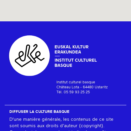
Institut culturel basque
Château Lota - 64480 Ustaritz
Tél. 05 59 93 25 25
DIFFUSER LA CULTURE BASQUE
D'une manière générale, les contenus de ce site
sont soumis aux droits d'auteur (copyright).