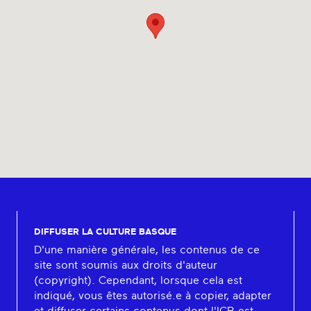
DIFFUSER LA CULTURE BASQUE
D'une manière générale, les contenus de ce
site sont soumis aux droits d'auteur
(copyright). Cependant, lorsque cela est
indiqué, vous êtes autorisé.e à copier, adapter