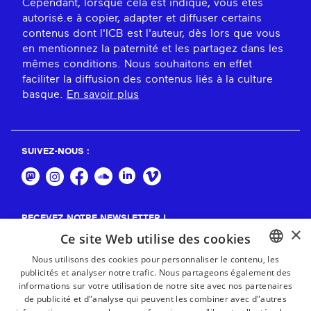
Cependant, lorsque cela est indiqué, vous êtes
autorisé.e à copier, adapter et diffuser certains
contenus dont l'ICB est l'auteur, dès lors que vous
en mentionnez la paternité et les partagez dans les
mêmes conditions. Nous souhaitons en effet
faciliter la diffusion des contenus liés à la culture
basque.
En savoir plus
SUIVEZ-NOUS :
RECEVEZ NOTRE NEWSLETTER !
×
Ce site Web utilise des cookies
S'abonner
Nous utilisons des cookies pour personnaliser le contenu, les
publicités et analyser notre trafic. Nous partageons également des
BASQUE
informations sur votre utilisation de notre site avec nos partenaires
FRENCH
de publicité et d"analyse qui peuvent les combiner avec d"autres