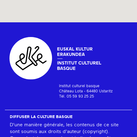
Institut culturel basque
Château Lota - 64480 Ustaritz
Tél. 05 59 93 25 25
DIFFUSER LA CULTURE BASQUE
D'une manière générale, les contenus de ce site
sont soumis aux droits d'auteur (copyright).