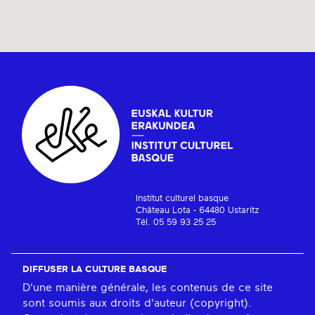
Institut culturel basque
Château Lota - 64480 Ustaritz
Tél. 05 59 93 25 25
DIFFUSER LA CULTURE BASQUE
D'une manière générale, les contenus de ce site
sont soumis aux droits d'auteur (copyright).