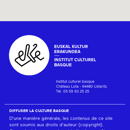
Institut culturel basque
Château Lota - 64480 Ustaritz
Tél. 05 59 93 25 25
DIFFUSER LA CULTURE BASQUE
D'une manière générale, les contenus de ce site
sont soumis aux droits d'auteur (copyright).