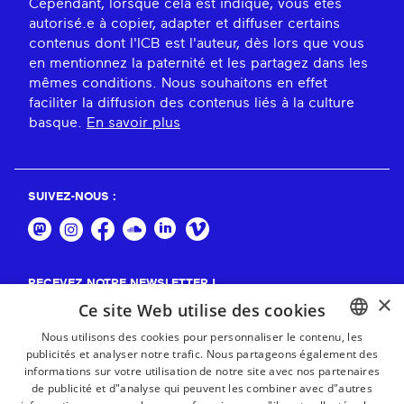
Cependant, lorsque cela est indiqué, vous êtes
autorisé.e à copier, adapter et diffuser certains
contenus dont l'ICB est l'auteur, dès lors que vous
en mentionnez la paternité et les partagez dans les
mêmes conditions. Nous souhaitons en effet
faciliter la diffusion des contenus liés à la culture
basque.
En savoir plus
SUIVEZ-NOUS :
RECEVEZ NOTRE NEWSLETTER !
×
Ce site Web utilise des cookies
S'abonner
Nous utilisons des cookies pour personnaliser le contenu, les
publicités et analyser notre trafic. Nous partageons également des
BASQUE
informations sur votre utilisation de notre site avec nos partenaires
FRENCH
de publicité et d"analyse qui peuvent les combiner avec d"autres