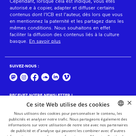
Cependant, lorsque cela est indiqué, vous êtes
autorisé.e à copier, adapter et diffuser certains
contenus dont l'ICB est l'auteur, dès lors que vous
en mentionnez la paternité et les partagez dans les
mêmes conditions. Nous souhaitons en effet
faciliter la diffusion des contenus liés à la culture
basque.
En savoir plus
SUIVEZ-NOUS :
RECEVEZ NOTRE NEWSLETTER !
×
Ce site Web utilise des cookies
S'abonner
Nous utilisons des cookies pour personnaliser le contenu, les
publicités et analyser notre trafic. Nous partageons également des
BASQUE
informations sur votre utilisation de notre site avec nos partenaires
FRENCH
de publicité et d"analyse qui peuvent les combiner avec d"autres