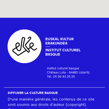
Institut culturel basque
Château Lota - 64480 Ustaritz
Tél. 05 59 93 25 25
DIFFUSER LA CULTURE BASQUE
D'une manière générale, les contenus de ce site
sont soumis aux droits d'auteur (copyright).