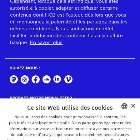
Cependant, lorsque cela est indiqué, vous êtes
autorisé.e à copier, adapter et diffuser certains
contenus dont l'ICB est l'auteur, dès lors que vous
en mentionnez la paternité et les partagez dans les
mêmes conditions. Nous souhaitons en effet
faciliter la diffusion des contenus liés à la culture
basque.
En savoir plus
SUIVEZ-NOUS :
RECEVEZ NOTRE NEWSLETTER !
×
Ce site Web utilise des cookies
S'abonner
Nous utilisons des cookies pour personnaliser le contenu, les
publicités et analyser notre trafic. Nous partageons également des
BASQUE
informations sur votre utilisation de notre site avec nos partenaires
FRENCH
de publicité et d"analyse qui peuvent les combiner avec d"autres