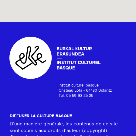
Institut culturel basque
Château Lota - 64480 Ustaritz
Tél. 05 59 93 25 25
DIFFUSER LA CULTURE BASQUE
D'une manière générale, les contenus de ce site
sont soumis aux droits d'auteur (copyright).