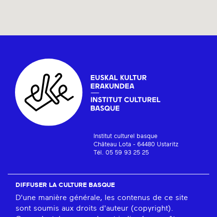
Institut culturel basque
Château Lota - 64480 Ustaritz
Tél. 05 59 93 25 25
DIFFUSER LA CULTURE BASQUE
D'une manière générale, les contenus de ce site
sont soumis aux droits d'auteur (copyright).