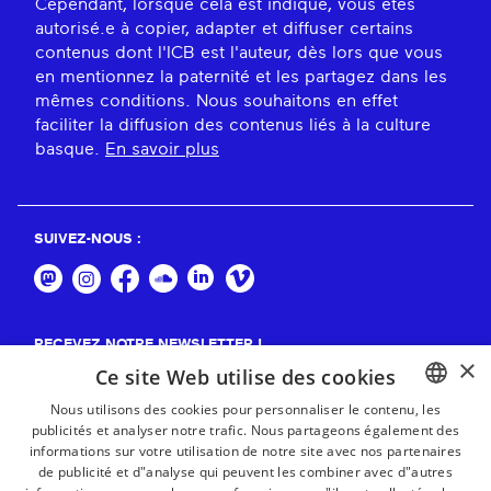
Cependant, lorsque cela est indiqué, vous êtes
autorisé.e à copier, adapter et diffuser certains
contenus dont l'ICB est l'auteur, dès lors que vous
en mentionnez la paternité et les partagez dans les
mêmes conditions. Nous souhaitons en effet
faciliter la diffusion des contenus liés à la culture
basque.
En savoir plus
SUIVEZ-NOUS :
RECEVEZ NOTRE NEWSLETTER !
×
Ce site Web utilise des cookies
S'abonner
Nous utilisons des cookies pour personnaliser le contenu, les
publicités et analyser notre trafic. Nous partageons également des
BASQUE
informations sur votre utilisation de notre site avec nos partenaires
FRENCH
de publicité et d"analyse qui peuvent les combiner avec d"autres