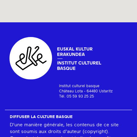
Institut culturel basque
Château Lota - 64480 Ustaritz
Tél. 05 59 93 25 25
DIFFUSER LA CULTURE BASQUE
D'une manière générale, les contenus de ce site
sont soumis aux droits d'auteur (copyright).