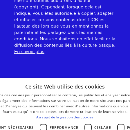
site sont soumis aux droits d'auteur
(copyright). Cependant, lorsque cela est
indiqué, vous êtes autorisé.e à copier, adapter
et diffuser certains contenus dont l'ICB est
l'auteur, dès lors que vous en mentionnez la
paternité et les partagez dans les mêmes
conditions. Nous souhaitons en effet faciliter la
diffusion des contenus liés à la culture basque.
En savoir plus
Ce site Web utilise des cookies
ns des cookies pour personnaliser le contenu, les publicités et analyser notre
 également des informations sur votre utilisation de notre site avec nos par
é et d"analyse qui peuvent les combiner avec d"autres informations que vous 
fournies ou qu"ils ont collectées lors de votre utilisation de leurs services.
Au sujet de la gestion des cookies
ENT NÉCESSAIRES
PERFORMANCE
CIBLAGE
F