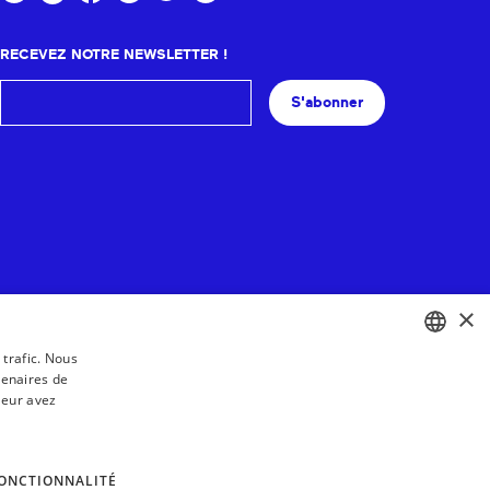
RECEVEZ NOTRE NEWSLETTER !
S'abonner
×
 trafic. Nous
tenaires de
BASQUE
leur avez
FRENCH
SPANISH
ONCTIONNALITÉ