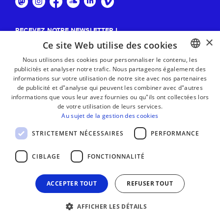
RECEVEZ NOTRE NEWSLETTER !
×
Ce site Web utilise des cookies
S'abonner
Nous utilisons des cookies pour personnaliser le contenu, les
publicités et analyser notre trafic. Nous partageons également des
BASQUE
informations sur votre utilisation de notre site avec nos partenaires
FRENCH
de publicité et d"analyse qui peuvent les combiner avec d"autres
informations que vous leur avez fournies ou qu"ils ont collectées lors
SPANISH
de votre utilisation de leurs services.
Au sujet de la gestion des cookies
ENGLISH
STRICTEMENT NÉCESSAIRES
PERFORMANCE
CIBLAGE
FONCTIONNALITÉ
ACCEPTER TOUT
REFUSER TOUT
AFFICHER LES DÉTAILS
MENTIONS LÉGALES
CONTACT