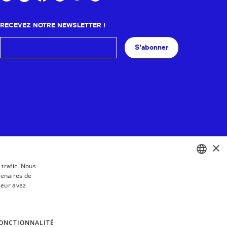
RECEVEZ NOTRE NEWSLETTER !
S'abonner
×
 trafic. Nous
tenaires de
BASQUE
leur avez
FRENCH
SPANISH
ONCTIONNALITÉ