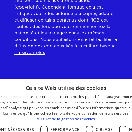
site sont soumis aux droits d'auteur
(copyright). Cependant, lorsque cela est
indiqué, vous êtes autorisé.e à copier, adapter
et diffuser certains contenus dont l'ICB est
l'auteur, dès lors que vous en mentionnez la
paternité et les partagez dans les mêmes
conditions. Nous souhaitons en effet faciliter la
diffusion des contenus liés à la culture basque.
En savoir plus
Ce site Web utilise des cookies
ns des cookies pour personnaliser le contenu, les publicités et analyser notre
 également des informations sur votre utilisation de notre site avec nos par
é et d"analyse qui peuvent les combiner avec d"autres informations que vous 
fournies ou qu"ils ont collectées lors de votre utilisation de leurs services.
Au sujet de la gestion des cookies
ENT NÉCESSAIRES
PERFORMANCE
CIBLAGE
F