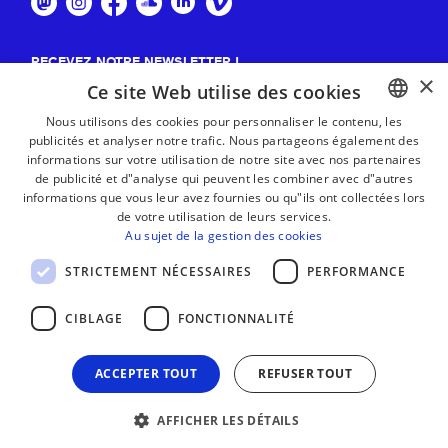
RECEVEZ NOTRE NEWSLETTER !
×
Ce site Web utilise des cookies
S'abonner
Nous utilisons des cookies pour personnaliser le contenu, les
publicités et analyser notre trafic. Nous partageons également des
BASQUE
informations sur votre utilisation de notre site avec nos partenaires
FRENCH
de publicité et d"analyse qui peuvent les combiner avec d"autres
informations que vous leur avez fournies ou qu"ils ont collectées lors
SPANISH
de votre utilisation de leurs services.
Au sujet de la gestion des cookies
ENGLISH
STRICTEMENT NÉCESSAIRES
PERFORMANCE
CIBLAGE
FONCTIONNALITÉ
ACCEPTER TOUT
REFUSER TOUT
AFFICHER LES DÉTAILS
MENTIONS LÉGALES
CONTACT