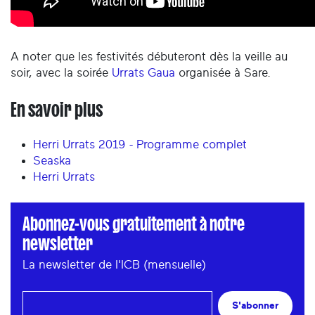
A noter que les festivités débuteront dès la veille au
soir, avec la soirée
Urrats Gaua
organisée à Sare.
En savoir plus
Herri Urrats 2019 - Programme complet
Seaska
Herri Urrats
Abonnez-vous gratuitement à notre
newsletter
La newsletter de l'ICB (mensuelle)
S'abonner